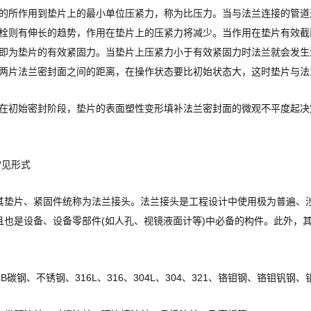
的所作用到垫片上的最小单位压紧力，称为比压力。当与法兰连接的管道
栓则有伸长的趋势，作用在垫片上的压紧力将减少。当作用在垫片有效截
即为垫片的有效紧固力。当垫片上压紧力小于有效紧固力时法兰就会发生
两片法兰密封面之间的距离，在操作状态要比初始状态大，这时垫片与法
在初始密封阶段，垫片的表面塑性变形填补法兰密封面的微观不平度起决
常见形式
其垫片、紧固件统称为法兰接头。法兰接头是工程设计中使用极为普遍、
且也是设备、设备零部件(如人孔、视镜液面计等)中必备的构件。此外，
。
B碳钢、不锈钢、316L、316、304L、304、321、铬钼钢、铬钼钒