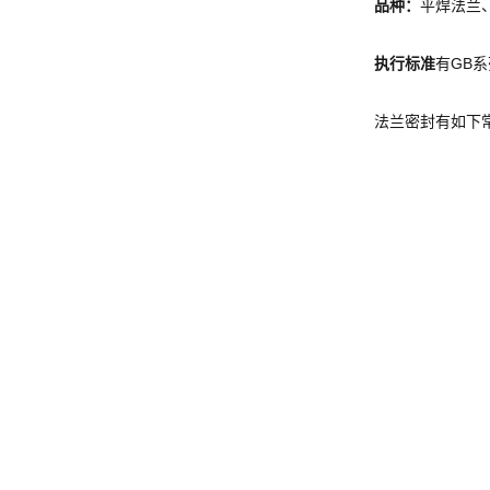
品种：
平焊法兰
执行标准
有GB系
法兰密封有如下