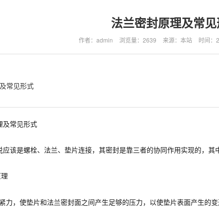
法兰密封原理及常见
作者：admin
浏览量：2639
来源：本站
时间：202
及常见形式
理及常见形式
说应该是螺栓、法兰、垫片连接，其密封是靠三者的协同作用实现的，其
原理
紧力，使垫片和法兰密封面之间产生足够的压力，以使垫片表面产生的变