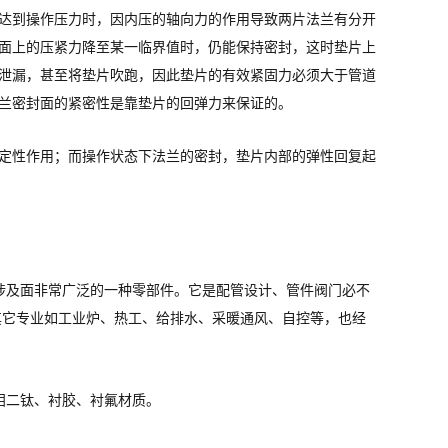
达到操作压力时，因内压的轴向力的作用导致两片法兰有分开
面上的压紧力降至某一临界值时，仍能保持密封，这时垫片上
泄漏，甚至将垫片吹跑，因此垫片的有效紧固力必须大于管道
兰密封面的紧密性是靠垫片的回弹力来保证的。
定性作用；而操作状态下法兰的密封，垫片内部的弹性回复起
涉及面非常广泛的一种零部件。它是配管设计、管件阀门必不
其它专业如工业炉、热工、给排水、采暖通风、自控等，也经
钢、钼二钛、衬胶、衬氟材质。