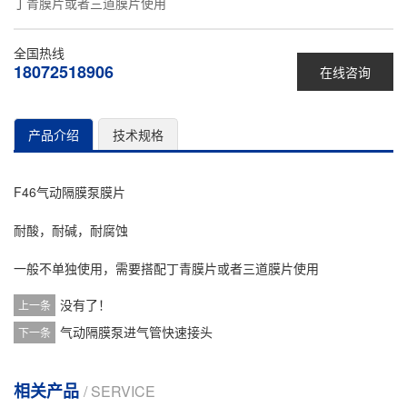
丁青膜片或者三道膜片使用
全国热线
18072518906
在线咨询
产品介绍
技术规格
F46
气动隔膜泵
膜片
耐酸，耐碱，耐腐蚀
一般不单独使用，需要搭配丁青膜片或者三道膜片使用
没有了！
上一条
气动隔膜泵进气管快速接头
下一条
相关产品
/ SERVICE