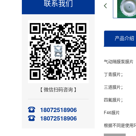
联系我们
产品介绍
气动隔膜泵
膜片
丁青膜片；
三道膜片；
【 微信扫码咨询 】
四氟膜片；
18072518906
F46膜片
18072518906
根据不同是使用