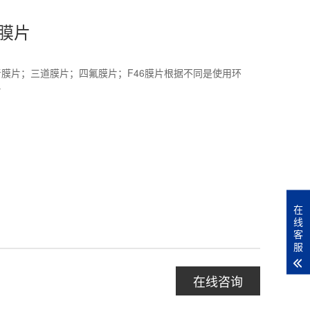
膜片
膜片；三道膜片；四氟膜片；F46膜片根据不同是使用环
片
在
线
客
服
在线咨询