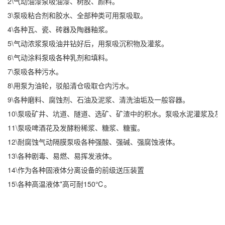
2\气动油漆泵吸油漆、树胶、颜料。
3\泵吸粘合剂和胶水、全部种类可用泵吸取。
4\各种瓦、瓷、砖器及陶器釉浆。
5\气动浓浆泵吸油井钻好后，用泵吸沉积物及灌浆。
6\气动涂料泵吸各种乳剂和填料。
7\泵吸各种污水。
8\用泵为油轮，驳船清仓吸取仓内污水。
9\各种磨料、腐蚀剂、石油及泥浆、清洗油垢及一般容器。
10\泵吸矿井、坑道、隧道、选矿、矿渣中的积水。泵吸水泥灌浆及灰
11\泵吸啤酒花及发酵粉稀浆、糖浆、糖蜜。
12\耐腐蚀
气动隔膜泵
吸各种强酸、强碱、强腐蚀液体。
13\各种剧毒、易燃、易挥发液体。
14\作为各种固液体分离设备的前级送压装置
15\各种高温液体*高可耐150℃。